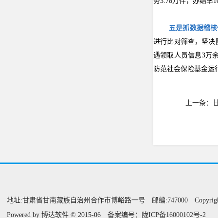
务3.78万件，
办结率1
五是
抓数据稽核
进行比对筛查，坚决
遇领取人员信息3万
防范社会保险基金运
上一条：
地址:甘肃省甘南藏族自治州合作市博峪路一号 邮编:747000 Copyright@甘
Powered by 博达软件 © 2015-06 备案编号：
陇ICP备16000102
号
-2 