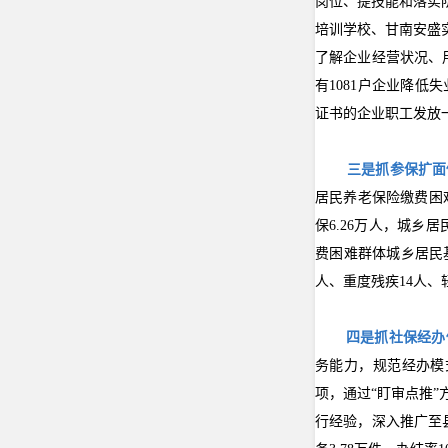
岗位、提技能和落实
培训学校、甘南安盛
了解企业经营状况、
有1
081
户企业降低失
证书的企业职工发放一
三是抓参保扩面
居民养老保险缴费困
保
6.26万人
，城乡居
费困难群体城乡居民
人、重度残疾14人、
四是抓社保经办
务能力，规范经办模
项，通过“盯审点推
行经验，深入推广至