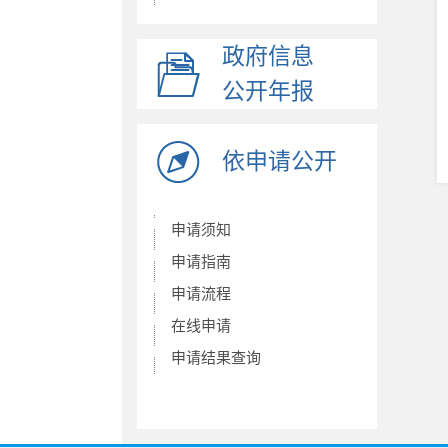
发展规划
社保信息披露
政府信息
社会保险缴费
公开年报
人大代表建议办理
政协委员提案办理
依申请公开
政府网站工作年报
事业单位法人年报
申请须知
养老保险
申请指南
稳岗就业
申请流程
在线申请
申请结果查询