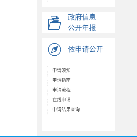
发展规划
社保信息披露
政府信息
社会保险缴费
公开年报
人大代表建议办理
政协委员提案办理
依申请公开
政府网站工作年报
事业单位法人年报
申请须知
养老保险
申请指南
稳岗就业
申请流程
在线申请
申请结果查询