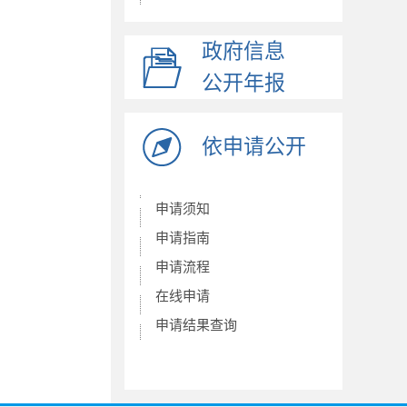
发展规划
社保信息披露
政府信息
社会保险缴费
公开年报
人大代表建议办理
政协委员提案办理
依申请公开
政府网站工作年报
事业单位法人年报
申请须知
养老保险
申请指南
稳岗就业
申请流程
在线申请
申请结果查询